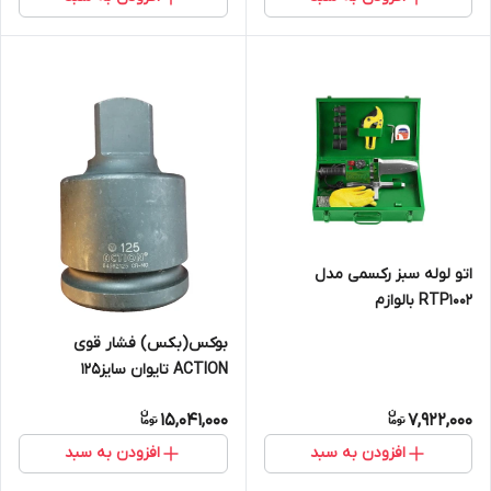
اتو لوله سبز رکسمی مدل
RTP1002 بالوازم
بوکس(بکس) فشار قوی
ACTION تایوان سایز125
15,041,000
7,922,000
افزودن به سبد
افزودن به سبد