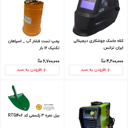
کلاه ماسک جوشکاری دیجیتالی
پمپ تست فشار آب _ اسپاهان
ایران ترانس
تکنیک 16 بار
6,700,000
4,200,000
افزودن به سبد
افزودن به سبد
بیل نمره 3 رکسمی کد RTG1406