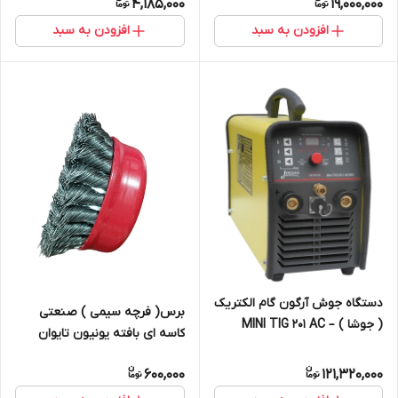
4,185,000
19,000,000
افزوده)
افزودن به سبد
افزودن به سبد
دستگاه جوش آرگون گام الکتریک
برس( فرچه سیمی ) صنعتی
( جوشا ) MINI TIG 201 AC –
کاسه ای بافته یونیون تایوان
DC(قیمت با 10درصد ارزش
سایز 125
افزوده)
600,000
121,320,000