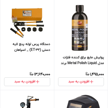
دستگاه پرس لوله پنج لایه
دستی (ET-32) _ اسپاهان
(تهران پرس)
پولیش مایع براق کننده فلزات
مدل Metal Polish Liquid برند
اتوسل آلمان
13,640,000
1,495,000
افزودن به سبد
افزودن به سبد