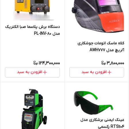
دستگاه برش پلاسما صبا الکتریک
مدل PL-INV-80
کلاه ماسک اتومات جوشکاری
آلریچ مدل AWH777
124,300,000
3,800,000
افزودن به سبد
افزودن به سبد
عینک ایمنی برشکاری مدل
RTS1104 رکسمی