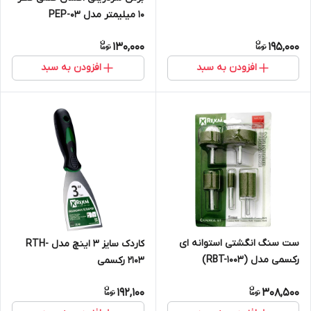
10 میلیمتر مدل PEP-03
130,000
195,000
افزودن به سبد
افزودن به سبد
ست سنگ انگشتی استوانه ای
کاردک سایز 3 اینچ مدل RTH-
رکسمی مدل (RBT-1003)
2103 رکسمی
192,100
308,500