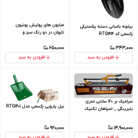
صابون های پولیش یونیون
بیلچه باغبانی دسته پلاستیکی
تایوان در دو رنگ سبز و
رکسمی کد RTG1414
سفید(جهت سفارش روی رنگ
موردنظر کلیک کنید)
650,000
343,000
افزودن به سبد
افزودن به سبد
سرامیک بر 120 سانتی متری
بیل پارویی رکسمی مدل RTG1401
بلبرینگی _ اسپاهان تکنیک
920,000
14,900,000
افزودن به سبد
افزودن به سبد