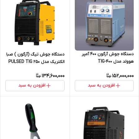
دستگاه جوش آرگون 400 آمپر
دستگاه جوش تیگ (آرگون ) صبا
هوولد مدل TIG-400
الکتریک مدل PULSED TIG 250
D-AC/DC
134,600,000
152,000,000
افزودن به سبد
افزودن به سبد