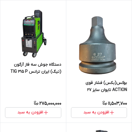
دستگاه جوش سه فاز آرگون
(تیگ) ایران ترانس TIG 315 P
Ac/Dc digital
بوکس(بکس) فشار قوی
ACTION تایوان سایز 27
275,000,000
11,503,700
افزودن به سبد
افزودن به سبد