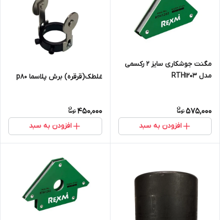
مگنت جوشکاری سایز 2 رکسمی
مدل RTH1203
غلطک(قرقره) برش پلاسما p80
450,000
575,000
افزودن به سبد
افزودن به سبد