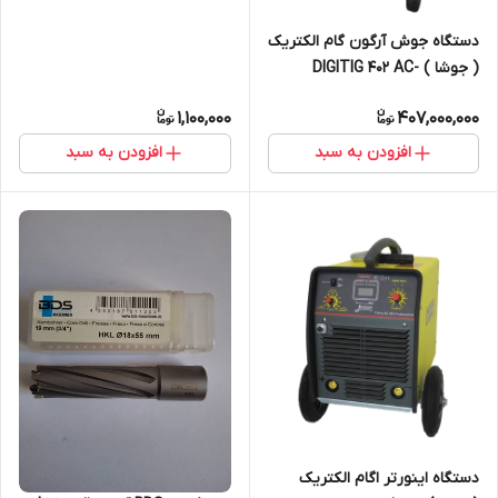
دستگاه جوش آرگون گام الکتریک
( جوشا ) DIGITIG 402 AC-
DC(قیمت با 10درصد ارزش
1,100,000
407,000,000
افزوده)
افزودن به سبد
افزودن به سبد
دستگاه اینورتر اگام الکتریک