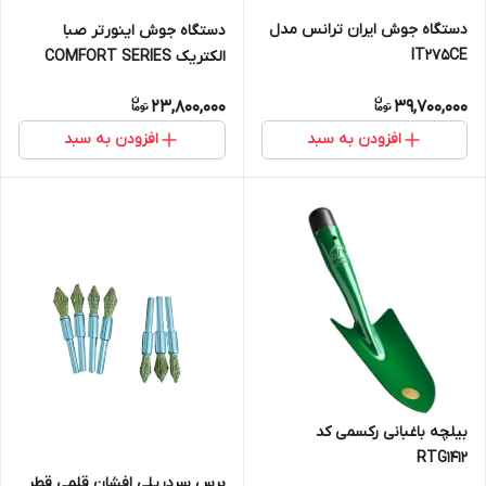
دستگاه جوش ایران ترانس مدل
دستگاه جوش اینورتر صبا
IT275CE
الکتریک COMFORT SERIES
R231
23,800,000
39,700,000
افزودن به سبد
افزودن به سبد
بیلچه باغبانی رکسمی کد
RTG1412
برس سردریلی افشان قلمی قطر