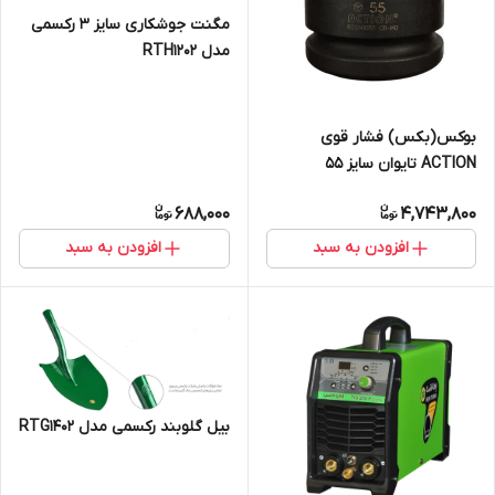
مگنت جوشکاری سایز 3 رکسمی
مدل RTH1202
بوکس(بکس) فشار قوی
ACTION تایوان سایز 55
688,000
4,743,800
افزودن به سبد
افزودن به سبد
بیل گلوبند رکسمی مدل RTG1402