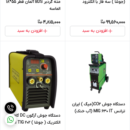
(جوشا ) سه فاز با الکترود
مته گردبر BDS آلمان قطر 55*18
پوشش دار مدل 504 پروفشنال
الماسه
4,815,000
99,560,000
افزودن به سبد
افزودن به سبد
دستگاه جوش CO2(میگ ) ایران
ترانس MIG 630 IT (آب خنک)
دستگاه جوش آرگون DC گام
الکتریک ( جوشا ) MINI TIG 202
P(قیمت با 10درصد ارزش افزوده)