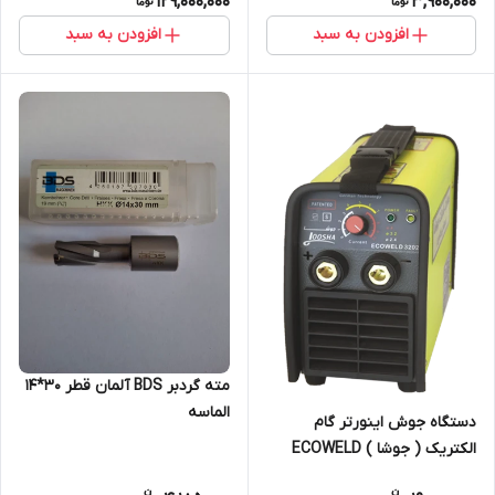
129,000,000
3,900,000
افزودن به سبد
افزودن به سبد
مته گردبر BDS آلمان قطر 30*14
الماسه
دستگاه جوش اینورتر گام
الکتریک ( جوشا ) ECOWELD
3202(قیمت با 10درصد ارزش