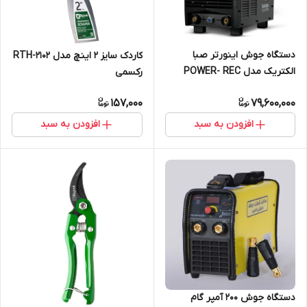
دستگاه جوش اینورتر صبا
کاردک سایز 2 اینچ مدل RTH-2102
الکتریک مدل POWER- REC
رکسمی
SERIES 420 digital
157,000
79,600,000
افزودن به سبد
افزودن به سبد
دستگاه جوش 200 آمپر گام