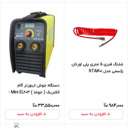
شلنگ فنری 5 متری پلی اورتان
رکسمی مدل RTA1401
دستگاه جوش اینورتر گام
الکتریک ( جوشا ) Mini EL203 -
(قیمت با 10درصد ارزش افزوده)
33,550,000
984,000
افزودن به سبد
افزودن به سبد