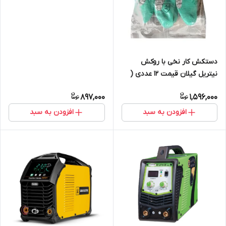
دستکش کار نخی با روکش
نیتریل گیلان قیمت 12 عددی (
یک جین )
897,000
1,596,000
افزودن به سبد
افزودن به سبد