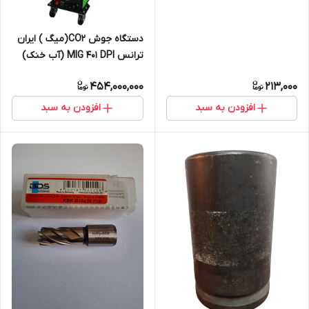
دستگاه جوش CO2(میگ ) ایران
ترانس MIG 401 DPI (آب خنک)
454,000,000
213,000
افزودن به سبد
افزودن به سبد