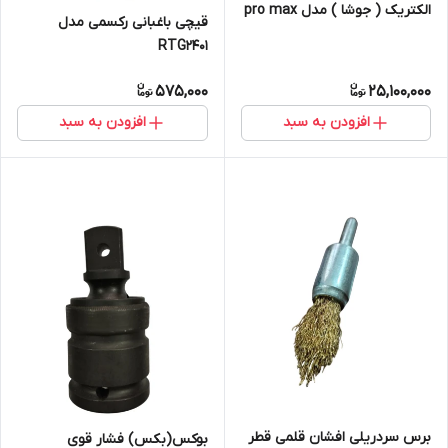
الکتریک ( جوشا ) مدل pro max
قیچی باغبانی رکسمی مدل
2001
RTG2401
575,000
25,100,000
افزودن به سبد
افزودن به سبد
برس سردریلی افشان قلمی قطر
بوکس(بکس) فشار قوی