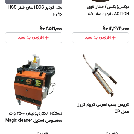
بوکس(بکس) فشار قوی
مته گردبر BDS آلمان قطر HSS
ACTION تایوان سایز 55
30*16
2,519,000
12,474,000
افزودن به سبد
افزودن به سبد
گریس پمپ اهرمی کروم گروز
مدل CP
دستگاه الکتروپولیش 2500 وات
مخصوص استیل Magic cleaner