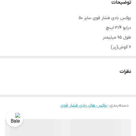
توضیحات
بوکس بادی فشار قوی سایز 50
درایو 3/4 اینچ
طول 95 میلیمتر
6 گوش(پر)
مارک اکشن تایوان
نظرات
دسته‌بندی
:
بوکس های بادی فشار قوی