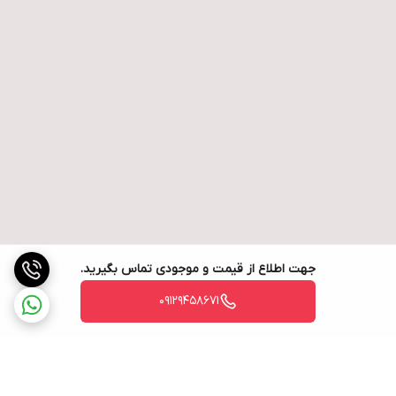
جهت اطلاع از قیمت و موجودی تماس بگیرید.
09129458671