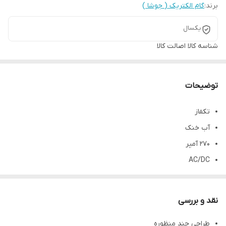
برند:
گام الکتریک ( جوشا )
یکسال
شناسه کالا
اصالت کالا
توضیحات
تکفاز
آب خنک
270 آمپر
AC/DC
مناسب جوشکاری آلومینیوم
فناوری اینورتر IGBT پیشرفته
نقد و بررسی
روش های کنترل پیشرفته برای بهبود عملکرد جوشکار
طراحی چند منظوره
مصرف انرژی کمتر است