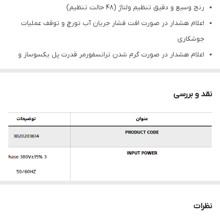
رنج وسیع و دقیق تنظیم ولتاژ (48 حالت تنظیم)
اعلام هشدار در صورت افت فشار جریان آب تورچ و توقف عملیات
جوشکاری
اعلام هشدار در صورت گرم شدن ترانسفورمر قدرت پل یکسوساز و
توقف عملیات جوشکاری
استفاده از مواد اولیه مرغوب و در نتیجه طول عمر بالای دستگاه
نقد و بررسی
سهولت عیب یابی
مجهز به موتور وایرفیدر با قاب آلومینیومی دایکاست/ موتورکشنده
قدرتمند (وات بالا)
4 غلطک و4 چرخدنده (پایداری بالای سیم دهی)
وایر فیدر متحرک و چرخدار
امکان افزایش طول رابط فیدر (طبق سفارش)
امکان تنظیم پارامترهای Post Gas-Burn back-2T/4T –Soft Start
نظرات
امکان جوشکاری با سیم های مسوار-AL -استیل ضد زنگ