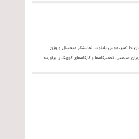
دستگاه برش پلاسما اینورتری تکفاز مدل CUT-60 PR راد الکتریک با ویژگی‌های منحصر به فرد خود، از جمله فناوری اینورتری IGBT، جریان 60 آمپر، قوس پایلوت، نمایشگر دیجیتال و وزن
ران صنعتی، تعمیرگاه‌ها و کارگاه‌های کوچک را برآورده
مپرسور داخلی، جریان و ولتاژ خروجی را به طور دقیق کنترل می‌کند و باعث افزایش راندمان،
د و به کاربر امکان کنترل کامل فرآیند برش را
60 درصد سیکل کاری: سیکل کاری 60 درصد به این معنی است که دستگاه می‌تواند به مدت 6 دقیقه به طور مداوم با حداکثر توان کار کند و سپس به مدت 4 دقیقه برای خنک شدن نیاز