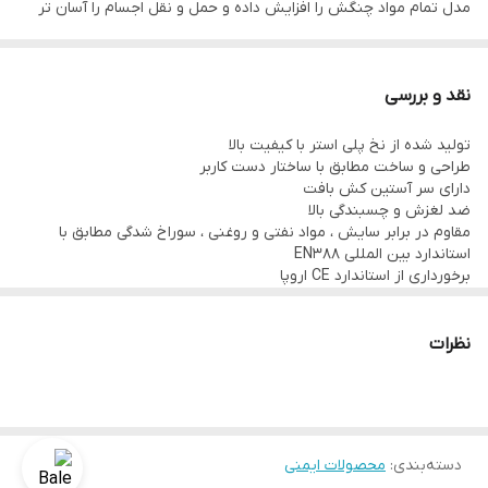
مدل تمام مواد چنگش را افزایش داده و حمل و نقل اجسام را آسان تر
می‌کند. سطح دستکش به طور کامل با نیتریل پوشش داده شده تا از
تماس مواد روغنی با دست جلوگیری نماید. این دستکش از تمامی سطح
نقد و بررسی
پوست دست در مقابل سایش ناشی از کار محافظت می نماید. دستکش
تولید شده از نخ پلی استر با کیفیت بالا
رکسمی از حساسیت‌های پوستی جلوگیری می‌کند و قبل از بسته‌بندی
طراحی و ساخت مطابق با ساختار دست کاربر
شستشو می‌شود تا از تازگی اولیه برخوردار باشد.
دارای سر آستین کش بافت
ضد لغزش و چسبندگی بالا
مقاوم در برابر سایش ، مواد نفتی و روغنی ، سوراخ شدگی مطابق با
استاندارد بین المللی EN388
برخورداری از استاندارد CE اروپا
دستکش ایمنی تمام مواد با لایه نیتریل مقاوم و بسیار انعطاف پذیر
نظرات
دسته‌بندی
:
محصولات ایمنی