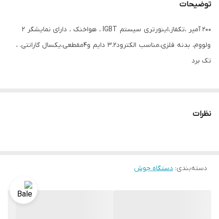
توضیحات
200 آمپر ،تکفاز،اینورتری سیستم IGBT ، هواخنک ، دارای نمایشگر ۲
ولووم، بدنه فلزی،مناسب الکترود۳.۲ دایم و۴مقطعی،یکسال گارانتی. ،
تک برد
نظرات
دسته‌بندی
:
دستگاه جوش