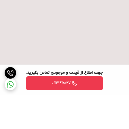
جهت اطلاع از قیمت و موجودی تماس بگیرید.
09129458671