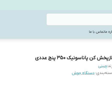
ره ما
تماس با ما
زپخش کن پاناسونیک 350 پنج عددی
ند:
چینی
ته‌بندی
:
دستگاه جوش