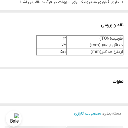
دارای فناوری هیدرولیک برای سهولت در فرآیند بالابردن اشیا
دارای قابلیت چرخش گسترده و خرک های ایمن
مجهز به ساختار عریض برای ایمنی بیشتر درهنگام کار
نقد و بررسی
ظرفیت(TON)
3
حداقل ارتفاع (mm)
75
ارتفاع حداکثر(mm)
500
نظرات
دسته‌بندی
:
محصولات گاراژی