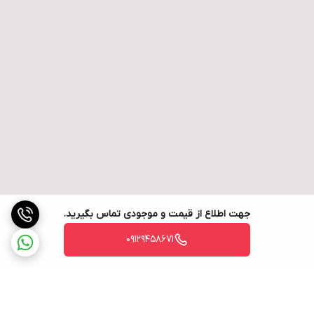
جهت اطلاع از قیمت و موجودی تماس بگیرید.
09129458671