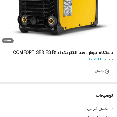
دستگاه جوش صبا الکتریک COMFORT SERIES R201
برند:
صبا الکتریک
یکسال
توضیحات
یکسال گارانتی