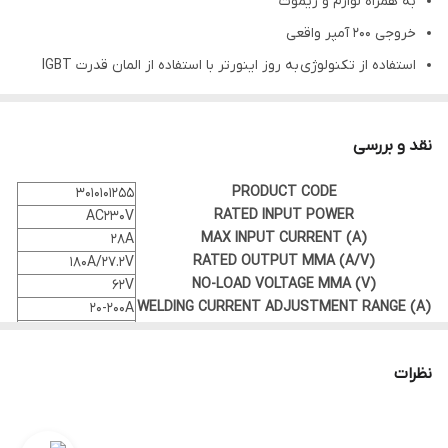
به همراه لوازم و ریموت
خروجی 200 آمپر واقعی
استفاده از تکنولوژی به روز اینورتر با استفاده از المان قدرت IGBT
ابعاد، حجم و وزن کاملاً مناسب (پرتابل)
صفحه نمایش LCD پیشرفته و بزرگ
نقد و بررسی
امکان جوشکاری در حالت DC TIG و MMA
PRODUCT CODE
قابلیت کار با ریموت کنترل کابلی و وایرلس
3010101255
RATED INPUT POWER
AC230V
قابلیت تنظیم ARC FORCE
MAX INPUT CURRENT (A)
28A
قابلیت تنظیم HOT START
RATED OUTPUT MMA (A/V)
180A/27.2V
NO-LOAD VOLTAGE MMA (V)
62V
قابلیت VRD
WELDING CURRENT ADJUSTMENT RANGE (A)
20-200A
دارای پک آغاز به کار شامل (کابل و انبر جوشکاری /ریموت وایرلس)
COOLING MODE
Forced Air Cooling
ریموت کابلی در صورت سفارش
iP PROTECTION CLASS
IP21S
نظرات
180A 60%
دستیار هوشمند جوشکاری: قابلیت تنظیم هوشمند جریان خروجی
DUTY CYCLE/ 40◦C
156A 80%
دستگاه براساس قطر الکترود و ضخامت ورق
INSULATION CLASS
F
DIMENSION(L*W*H)
30*16*40