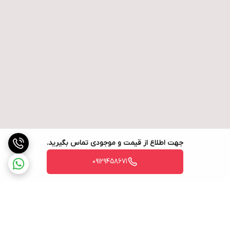
جهت اطلاع از قیمت و موجودی تماس بگیرید.
09129458671