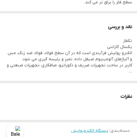
سطح فلز را براق تر می کند.
اکثر سیستم های مکانیکی پرداخت کاری ، برای دستیابی به سطحی صاف
و براق، سطح بلورین فلز لکه دار، خمیده و دچار خستگی میکند و حتی
نقد و بررسی
گاهی باعث شکست آن می شوند.
تکفاز
الکترو پولیشنگ فرآیند باربرداری از سطح را با ایجاد یک الگوی یک سویه
یکسال گارانتی
که کاملاً عاری از هرگونه خستگی و انسداد است،انجام می دهد. در این
الکترو پولیش فرآیندی است که در آن سطح فولاد، فولاد ضد زنگ، مس
و آلیاژهای آلومینیوم صیقل داده، تمیز و پلیسه گیری می شود.
روش سطح،از دید میکروسکوپی صاف و در اغلب اوقات صیقلی است.
کاربر در ساخت تجهیزات ضریف و دکوراتیو، صافکاری ،تجهیزات صنعتی و
علاوه بر این، در بسیاری از آلیاژهای فلزی و غیرفلزی،مقاومت در برابر
…
خوردگی و غیرفعال سازی فلز نیز افزایش می یابد.
نظرات
دسته‌بندی
:
دستگاه الکتروپولیش