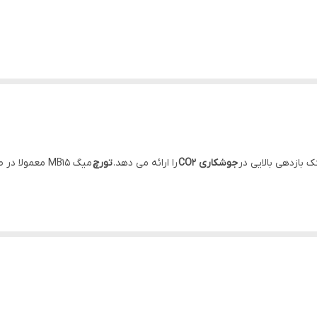
 بازدهی بالایی در
جوشکاری CO2
را ارائه می دهد.
تورچ
میگ MB15 معم