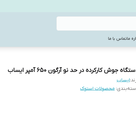
ره ما
تماس با ما
تگاه جوش کارکرده در حد نو آرگون 650 آمپر ایساب
ند:
ایساب
ته‌بندی
:
محصولات استوک