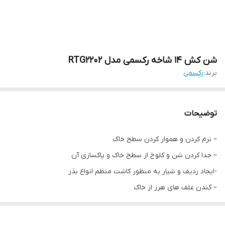
شن کش 14 شاخه رکسمی مدل RTG2202
برند:
رکسمی
توضیحات
– نرم کردن و هموار کردن سطح خاک
– جدا کردن شن و کلوخ از سطح خاک و پاکسازی آن
-ایجاد ردیف و شیار به منظور کاشت منظم انواع بذر
– کندن علف های هرز از خاک
کار جارو کردن و هموار کردن خاک را انجام می دهد.