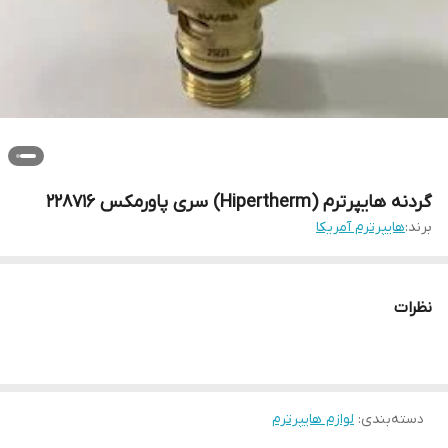
گردنه هایپرترم (Hipertherm) سری پاورمکس 228716
برند:
هایپرترم آمریکا
نظرات
دسته‌بندی
:
لوازم هایپرترم