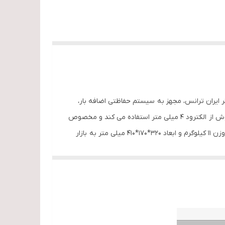
 مدل IT300CE دارای حداکثر جریان خروجی 300 آمپر می باشد. این اینورتر ایران ترانس، مجهز به سیستم حفاظتی اضافه بار،
اضافه جریان و اضافه گرمایی است و یک ولوم ARC FORCE نیز جهت تنظیم نیروی قوس بر روی آن تعبیه شده است. این دستگاه جوش از الکترود 4 میلی متر استفاده می کند و مخصوص
الکترودهای سلولزی، فولاد ضد زنگ و الکترودهای طرح آهن می باشد. این اینورتر جوشکاری مجهز به سیستم پیشرفته IGBT است و با وزن 11 کیلوگرم و ابعاد 320*170*410 میلی متر به بازار