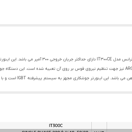
دستگاه جوش اينورتر الكترود (سلولزی) 300 آمپر ایران ترانس
به مدولاتور پهنای پالسی که به صورت حلقوی بسته شده است، اشاره کرد.