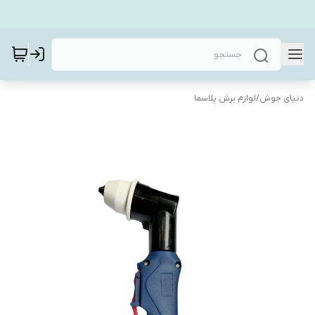
دنیای جوش
/
لوازم برش پلاسما