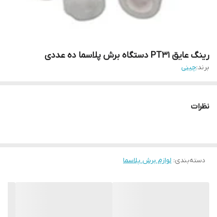
رینگ عایق PT31 دستگاه برش پلاسما ده عددی
برند:
چینی
نظرات
دسته‌بندی
:
لوازم برش پلاسما