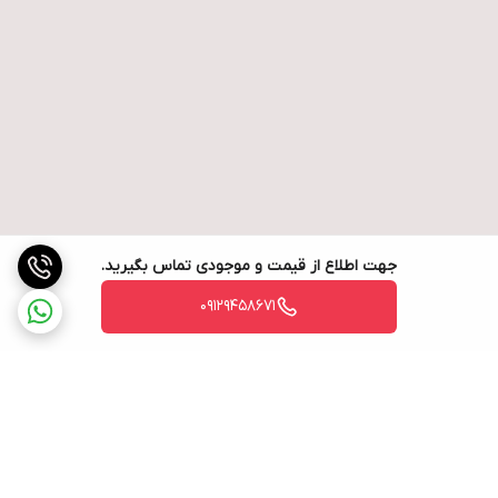
جهت اطلاع از قیمت و موجودی تماس بگیرید.
09129458671