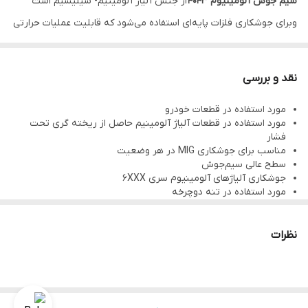
سیم جوش آلومینیوم ۴۰۴۳
از جنس آلیاژ آلومینیم- سیلیسیم است
وبرای جوشکاری فلزات پایه‌ای استفاده می‌شود که قابلیت عملیات حرارتی
دارند؛ به ویژه آلیاژهای سری 6XXX. به دلیل حساسیت نسبتاً کم این
سیم‌جوش نسبت به ترک گرم، از آن می‌توان برای جوشکاری قطعات
نقد و بررسی
ریختگی و فورج نیز استفاده کرد.
مورد استفاده در قطعات خودرو
مورد استفاده در قطعات آلیاژ آلومینیم حاصل از ریخته گری تحت
فشار
مناسب برای جوشکاری MIG در هر وضعیت
سطح عالی سیم‌جوش
جوشکاری آلیاژهای آلومینیوم سری 6XXX
مورد استفاده در تنه دوچرخه
تغذیه روان
قوس الکتریکی با عملکرد حرارتی بهینه
نظرات