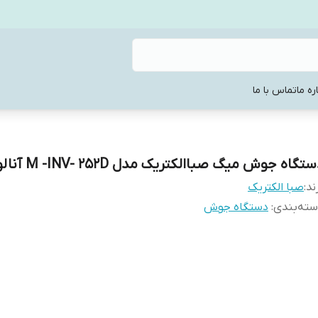
ره ما
تماس با ما
تگاه جوش میگ صباالکتریک مدل M -INV- 252D آنالوگ
ند:
صبا الکتریک
ته‌بندی
:
دستگاه جوش