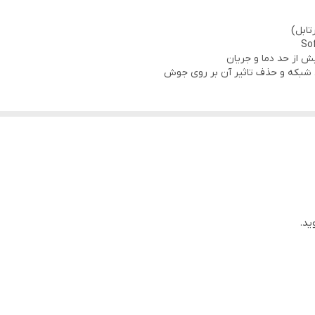
تابل)
یش از حد دما و جریان
ی شبکه و حذف تاثیر آن بر روی جوش
تگاه
ید.