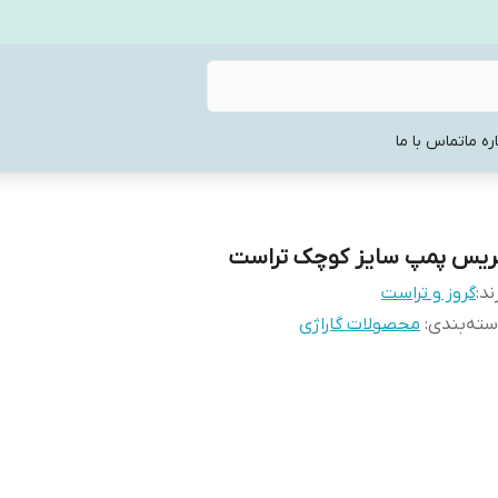
ره ما
تماس با ما
ریس پمپ سایز کوچک تراست
ند:
گروز و تراست
ته‌بندی
:
محصولات گاراژی