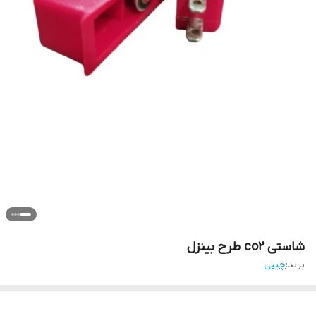
شاستی co2 طرح بینزل
برند:
چینی