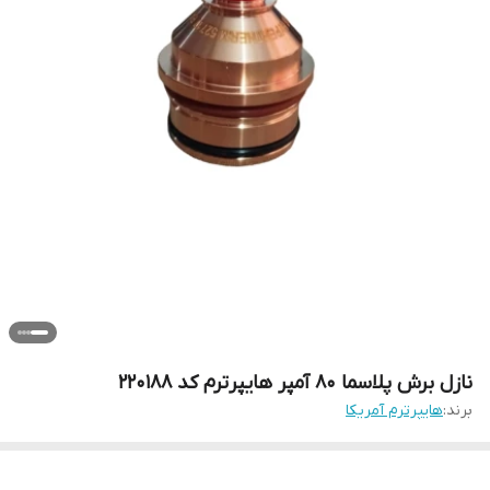
نازل برش پلاسما 80 آمپر هایپرترم کد 220188
برند:
هایپرترم آمریکا