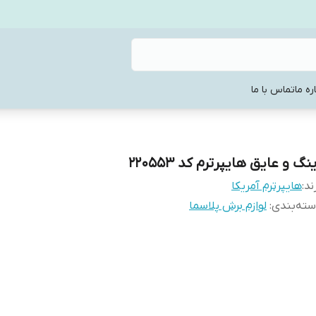
ره ما
تماس با ما
نگ و عایق هایپرترم کد 220553
ند:
هایپرترم آمریکا
ته‌بندی
:
لوازم برش پلاسما