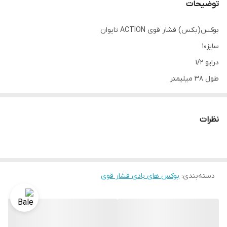
توضیحات
بوکس(بکس) فشار قوی ACTION تایوان
سایز10
درایو 1/2
طول 38 میلیمتر
6 پر
مارک اکشن تایوان
نظرات
دسته‌بندی
:
بوکس های بادی فشار قوی