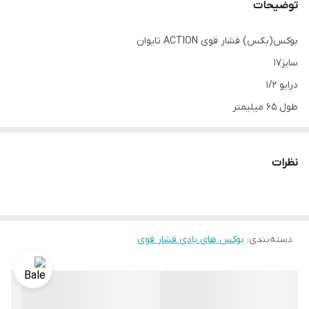
توضیحات
بوکس(بکس) فشار قوی ACTION تایوان
سایز17
درایو 1/2
طول 65 میلیمتر
6 پر
مارک اکشن تایوان
نظرات
دسته‌بندی
:
بوکس های بادی فشار قوی