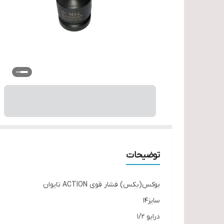
توضیحات
بوکس(بکس) فشار قوی ACTION تایوان
سایز14
درایو 1/2