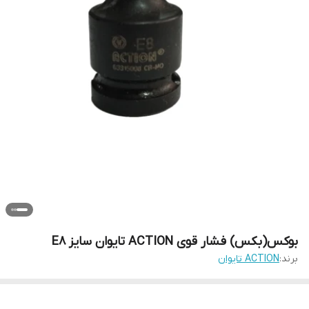
بوکس(بکس) فشار قوی ACTION تایوان سایز E8
برند:
ACTION تایوان