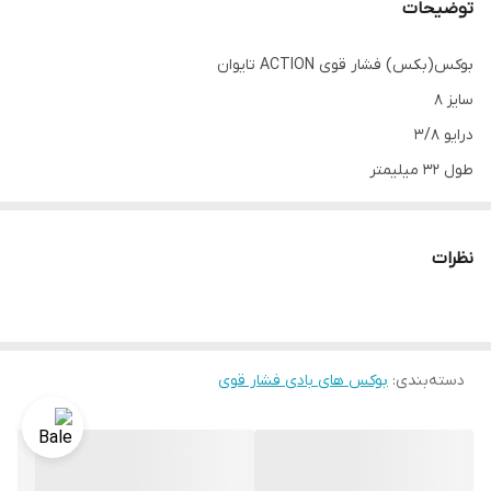
توضیحات
بوکس(بکس) فشار قوی ACTION تایوان
سایز 8
درایو 3/8
طول 32 میلیمتر
مارک اکشن تایوان
نظرات
دسته‌بندی
:
بوکس های بادی فشار قوی