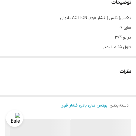
توضیحات
بوکس(بکس) فشار قوی ACTION تایوان
سایز 26
درایو 3/4
طول 95 میلیمتر
6 پر
مارک اکشن تایوان
نظرات
دسته‌بندی
:
بوکس های بادی فشار قوی