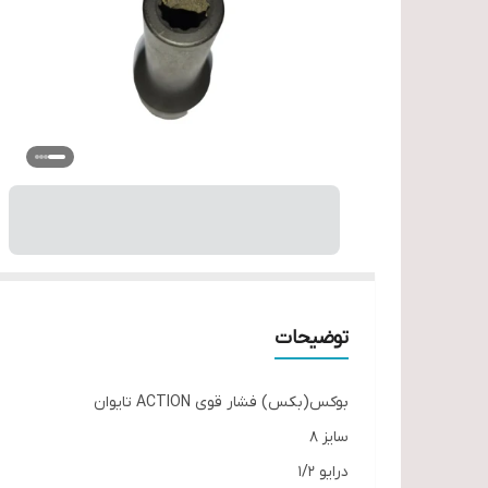
توضیحات
بوکس(بکس) فشار قوی ACTION تایوان
سایز 8
درایو 1/2