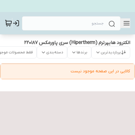
الکترود هایپرترم (Hipertherm) سری پاورمکس 220187
پربازدیدترین
برندها
دسته‌بندی
فقط محصولات موجو
کالایی در این صفحه موجود نیست