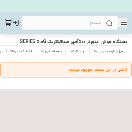
دستگاه جوش اینورتر 500آمپر صباالکتریک SERIES 5.0G
پربازدیدترین
برندها
دسته‌بندی
فقط محصولات موجو
کالایی در این صفحه موجود نیست