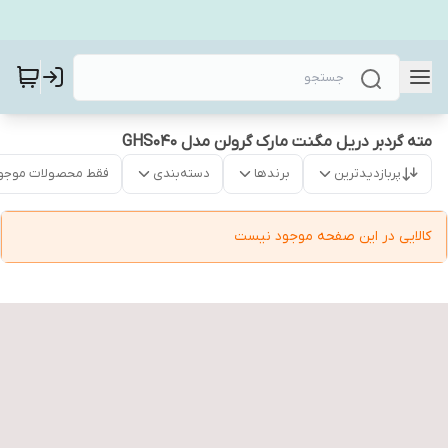
مته گردبر دریل مگنت مارک گرولن مدل GHS040
پربازدیدترین
برندها
دسته‌بندی
فقط محصولات موجو
کالایی در این صفحه موجود نیست