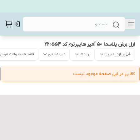
ازل برش پلاسما 50 آمپر هایپرترم کد 220554
پربازدیدترین
برندها
دسته‌بندی
فقط محصولات موجو
کالایی در این صفحه موجود نیست