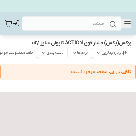
بوکس(بکس) فشار قوی ACTION تایوان سایز /012
پربازدیدترین
برندها
دسته‌بندی
فقط محصولات موجو
کالایی در این صفحه موجود نیست