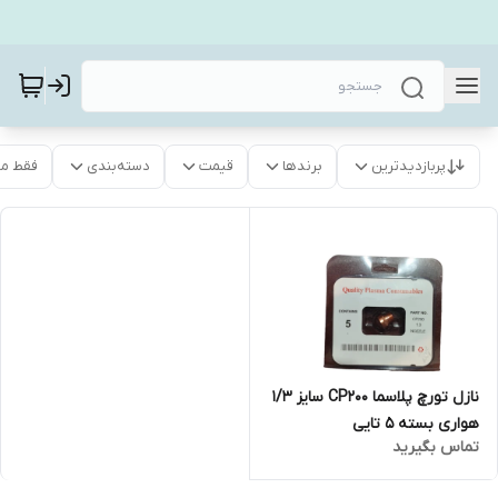
پربازدیدترین
برندها
قیمت
دسته‌بندی
فقط م
نازل تورچ پلاسما CP200 سایز 1/3
هواری بسته 5 تایی
تماس بگیرید