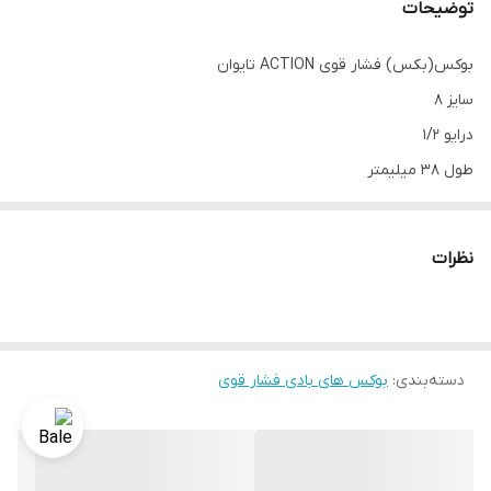
توضیحات
بوکس(بکس) فشار قوی ACTION تایوان
سایز 8
درایو 1/2
طول 38 میلیمتر
6 پر
مارک اکشن تایوان
نظرات
دسته‌بندی
:
بوکس های بادی فشار قوی