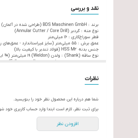
نقد و بررسی
برند : BDS Maschinen GmbH (طراحی شده در آلمان)
نوع مته : گردبر (Annular Cutter / Core Drill)
قطر سوراخ‌کاری : 16 میلی‌متر
عمق برش : 55 میلی‌متر (سایز غیراستاندارد - عمق‌های رایج: ۳۰، ۵۵، ۱۱۰mm)
جنس بدنه HSS M2 (فولاد تندبر با کیفیت بالا)
نوع ساقه (Shank) : ولدن (Weldon) ۱۹ میلی‌متر (¾ اینچ)
پرداخت سطح : تمام‌سنگ‌زنی شده (Fully-ground) برای دقت بالا
کاربرد اصلی : سوراخ‌کاری در فلزات مانند فولاد، فولاد ض
مناسب برای استفاده با دریل‌های مغناطیسی
نظرات
شما هم درباره این محصول نظر خود را بنویسید.
برای ثبت نظر، لازم است ابتدا وارد حساب کاربری خود شو
افزودن نظر