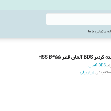
ره ما
تماس با ما
گردبر BDS آلمان قطر 55*16 HSS
ند:
BDS آلمان
ته‌بندی
:
ابزار برقی