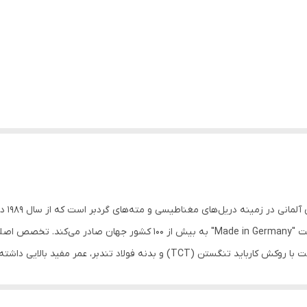
شرکت H