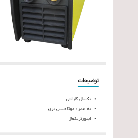
توضیحات
یکسال گارانتی
به همراه دوتا فیش نری
اینورترتکفاز
با الکترود پوشش دار