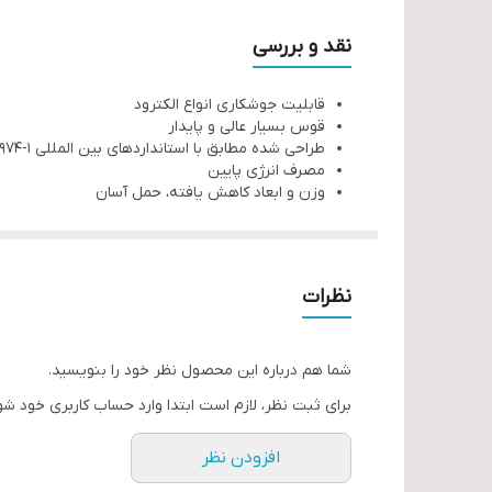
امکان تنظیم جریان جوشکاری بطور پیوسته
دارای نمایشگر جریان و قابلیت تنظیم مقدار جریان 
نقد و بررسی
استفاده از کلیدگردان به جای کلید فشاری در نتیج
قابلیت جوشکاری انواع الکترود
کاهش وزن و ابعاد دستگاه به علت استفاده از تکنولو
قوس بسیار عالی و پایدار
پایداری دستگاه جوش در برابر تغییرات جریان هنگا
طراحی شده مطابق با استانداردهای بین المللی IEC 60974-1
مصرف انرژی پایین
وزن و ابعاد کاهش یافته، حمل آسان
نظرات
شما هم درباره این محصول نظر خود را بنویسید.
برای ثبت نظر، لازم است ابتدا وارد حساب کاربری خود شو
افزودن نظر