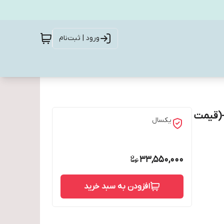
ورود | ثبت‌نام
 جوش اینورتر گام الکتریک ( جوشا ) Mini EL203 -(قیمت
یکسال
33,550,000
افزودن به سبد خرید