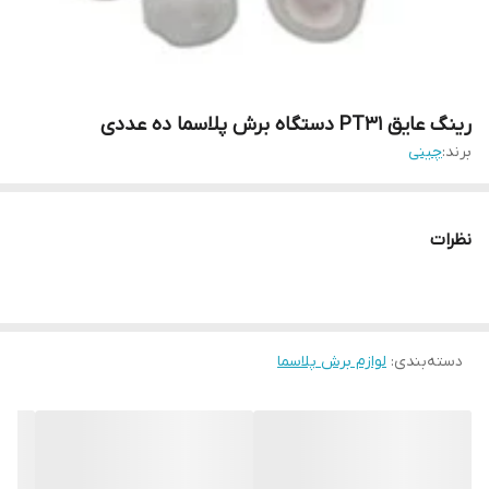
رینگ عایق PT31 دستگاه برش پلاسما ده عددی
برند:
چینی
نظرات
دسته‌بندی
:
لوازم برش پلاسما