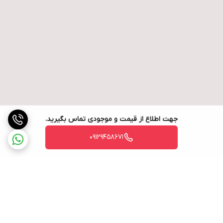
جهت اطلاع از قیمت و موجودی تماس بگیرید.
09129458671