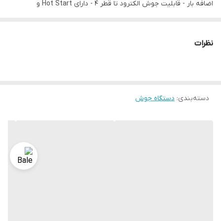
اضافه بار - قابلیت جوش الکترود تا قطر ۴ - دارای Hot Start و
Antistick - دارای ولووم جریان و ARCFORCE - دارای نشانگر دیجیتالی و
کلید مینیاتوری
نظرات
دسته‌بندی
:
دستگاه جوش