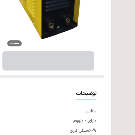
توضیحات
190آمپر
دارای 2 ولووم
60%سیکل کاری