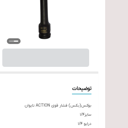
توضیحات
بوکس(بکس) فشار قوی ACTION تایوان
سایز1/4
درایو 1/4