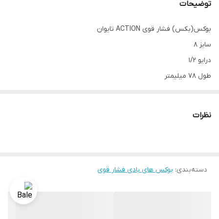
توضیحات
بوکس(بکس) فشار قوی ACTION تایوان
سایز 8
درایو 1/2
طول 78 میلیمتر
6 پر
مارک اکشن تایوان
نظرات
دسته‌بندی
:
بوکس های بادی فشار قوی