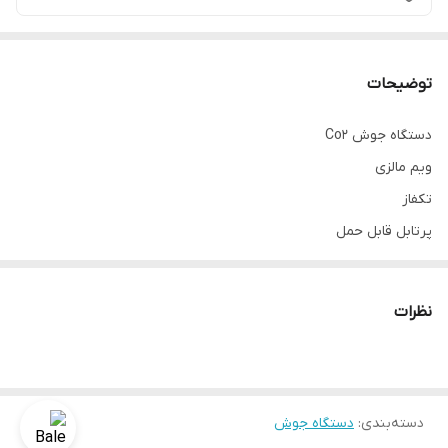
توضیحات
دستگاه جوش Co2
ویم مالزی
تکفاز
پرتابل قابل حمل
مناسب سیم جوش قطر 0.8-1
به همراه تورچ و اتصال
نظرات
سه کاره (الکترود -CO2 -آرگون خراشی)
دسته‌بندی
:
دستگاه جوش