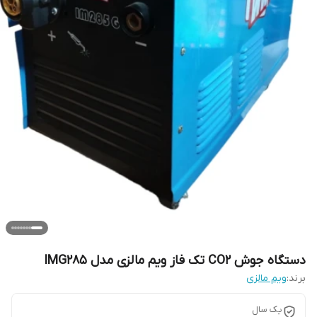
دستگاه جوش CO2 تک فاز ویم مالزی مدل IMG285
برند:
ویم مالزی
یک سال