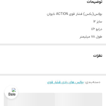
توضیحات
بوکس(بکس) فشار قوی ACTION تایوان
سایز 12
درایو 1/2
طول 78 میلیمتر
6 پر
مارک اکشن تایوان
نظرات
دسته‌بندی
:
بوکس های بادی فشار قوی