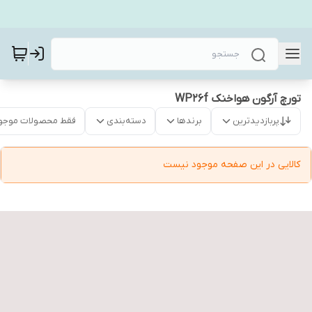
تورچ آرگون هواخنک WP26f
پربازدیدترین
برندها
دسته‌بندی
فقط محصولات موجو
کالایی در این صفحه موجود نیست