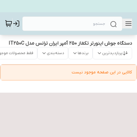
دستگاه جوش اینورتر تکفاز 250 آمپر ایران ترانس مدل IT250C
پربازدیدترین
برندها
دسته‌بندی
فقط محصولات موجو
کالایی در این صفحه موجود نیست